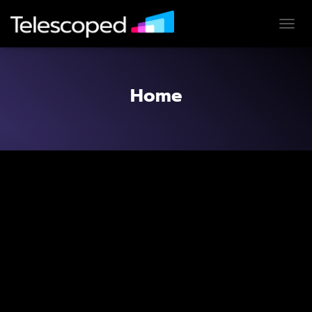
T
O
G
G
L
Home
E
N
A
V
I
G
A
T
I
O
N